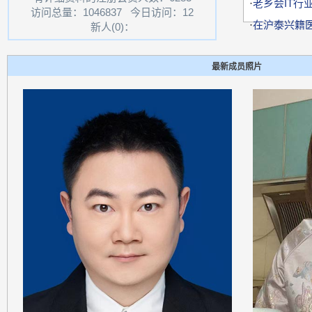
·
老乡会IT行业
访问总量：1046837 今日访问：12
·
在沪泰兴籍
新人(0)：
最新成员照片