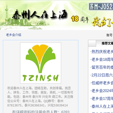
老乡会介绍
账号
推荐文
·
热烈庆祝老乡
·
老乡会18周
·
留芳百年的
·
2月22日周
·
任威杯老乡会
欢迎泰州人在上海。团结互助，共创幸福。找恋
·
老乡会202
人、拼车、工作、邻居、朋友、商机...一切皆有可
能。包括：泰州市 泰兴市 兴化市 靖江市。关注微
·
老乡会17周年
信公众号：泰州人在上海。QQ群号：泰州
87813675，泰兴36366341，兴化53639414
·
泰州人在上海
有详细资料的注册会员人数：6283